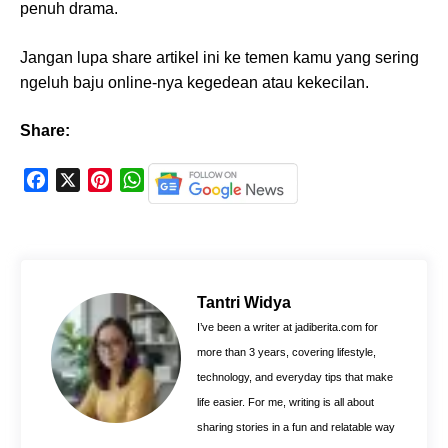
penuh drama.
Jangan lupa share artikel ini ke temen kamu yang sering
ngeluh baju online-nya kegedean atau kekecilan.
Share:
F
X
P
W
a
i
h
c
n
a
e
t
t
b
e
s
o
r
A
Tantri Widya
o
e
p
I’ve been a writer at jadiberita.com for
k
s
p
more than 3 years, covering lifestyle,
t
technology, and everyday tips that make
life easier. For me, writing is all about
sharing stories in a fun and relatable way