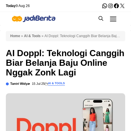
Skip
WhatsApp
Instagra
Faceb
X
Today
9 Aug 26
to
Men
content
Home
»
AI & Tools
»
AI Doppl: Teknologi Canggih Biar Belanja Baju
Online Nggak Zonk Lagi
AI Doppl: Teknologi Canggih
Biar Belanja Baju Online
Nggak Zonk Lagi
AI & TOOLS
Tantri Widya
15 Jul 25