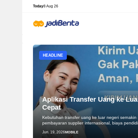
Skip
Today
8 Aug 26
to
content
HEADLINE
Aplikasi Transfer Uang ke Lua
Cepat
Kebutuhan transfer uang ke luar negeri semakin s
pembayaran supplier internasional, biaya pendid
Jun. 19, 2026
MOBILE