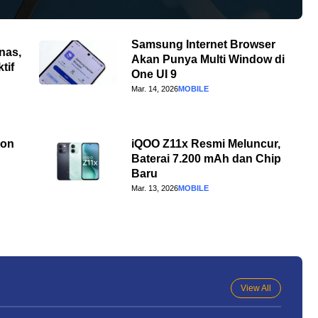
Samsung Internet Browser
nas,
Akan Punya Multi Window di
tif
One UI 9
Mar. 14, 2026
MOBILE
ion
iQOO Z11x Resmi Meluncur,
Baterai 7.200 mAh dan Chip
Baru
Mar. 13, 2026
MOBILE
View All