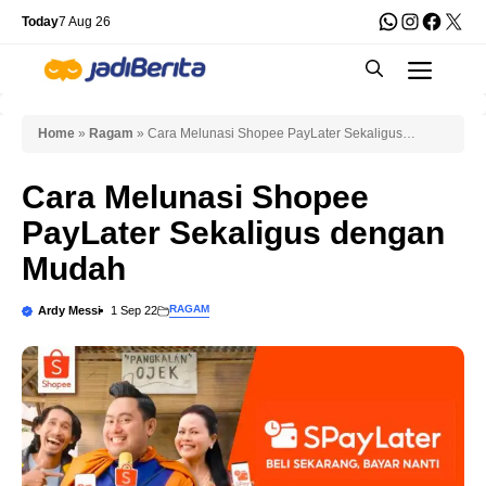
Skip
WhatsApp
Instagra
Faceb
X
Today
7 Aug 26
to
Men
content
Home
»
Ragam
»
Cara Melunasi Shopee PayLater Sekaligus
dengan Mudah
Cara Melunasi Shopee
PayLater Sekaligus dengan
Mudah
RAGAM
Ardy Messi
1 Sep 22