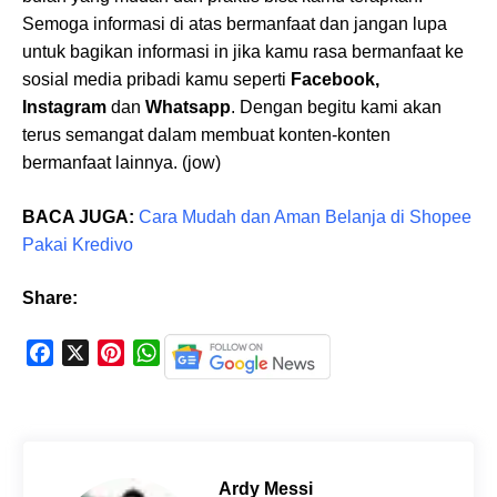
Semoga informasi di atas bermanfaat dan jangan lupa
untuk bagikan informasi in jika kamu rasa bermanfaat ke
sosial media pribadi kamu seperti
Facebook,
Instagram
dan
Whatsapp
. Dengan begitu kami akan
terus semangat dalam membuat konten-konten
bermanfaat lainnya. (jow)
BACA JUGA:
Cara Mudah dan Aman Belanja di Shopee
Pakai Kredivo
Share:
F
X
P
W
a
i
h
c
n
a
e
t
t
b
e
s
o
r
A
Ardy Messi