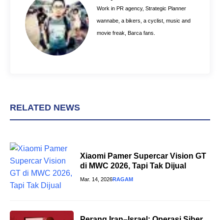
o
e
p
Work in PR agency, Strategic Planner
k
s
p
wannabe, a bikers, a cyclist, music and
t
movie freak, Barca fans.
RELATED NEWS
Xiaomi Pamer Supercar Vision GT
di MWC 2026, Tapi Tak Dijual
Mar. 14, 2026
RAGAM
Perang Iran–Israel: Operasi Siber