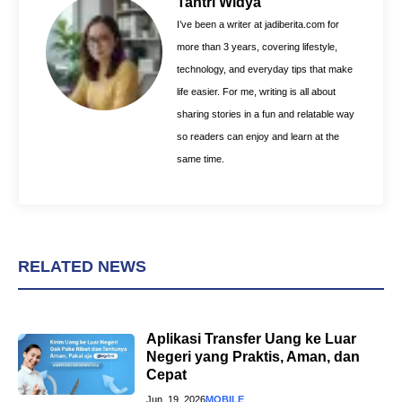
Tantri Widya
o
e
p
I’ve been a writer at jadiberita.com for
k
s
p
more than 3 years, covering lifestyle,
t
technology, and everyday tips that make
life easier. For me, writing is all about
sharing stories in a fun and relatable way
so readers can enjoy and learn at the
same time.
RELATED NEWS
Aplikasi Transfer Uang ke Luar
Negeri yang Praktis, Aman, dan
Cepat
Jun. 19, 2026
MOBILE