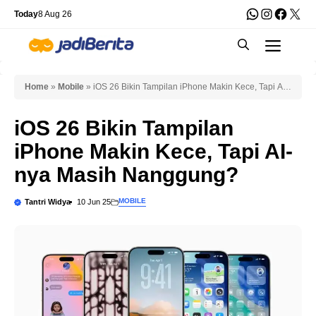
Skip
WhatsApp
Instagra
Faceb
X
Today
8 Aug 26
to
Men
content
Home
»
Mobile
»
iOS 26 Bikin Tampilan iPhone Makin Kece, Tapi AI-
nya Masih Nanggung?
iOS 26 Bikin Tampilan
iPhone Makin Kece, Tapi AI-
nya Masih Nanggung?
MOBILE
Tantri Widya
10 Jun 25