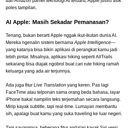
dan Amazon pamer teknologi AI terbaru, Apple justru asik
poles tampilan.
AI Apple: Masih Sekadar Pemanasan?
Tenang, bukan berarti Apple nggak ikut-ikutan dunia AI.
Mereka ngenalin sistem bernama
Apple Intelligence
—
yang katanya bisa bikin aplikasi di perangkat kamu jadi
lebih pintar. Misalnya, aplikasi hiking seperti AllTrails
sekarang bisa diajak ngobrol buat cari rute hiking ramah
keluarga yang ada air terjunnya.
Ada juga fitur
Live Translation
yang keren. Pas lagi
FaceTime atau telponan sama orang beda bahasa, layar
iPhone bakal nampilin teks terjemahan secara langsung.
Mirip kayak subtitle, tapi real-time. Lumayan membantu
sih, apalagi buat kamu yang suka traveling ke luar negeri.
Tapi sayangnya, beberapa fitur andalan kayak Siri versi