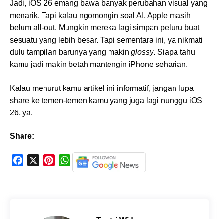
Jadi, iOS 26 emang bawa banyak perubahan visual yang
menarik. Tapi kalau ngomongin soal AI, Apple masih
belum all-out. Mungkin mereka lagi simpan peluru buat
sesuatu yang lebih besar. Tapi sementara ini, ya nikmati
dulu tampilan barunya yang makin
glossy
. Siapa tahu
kamu jadi makin betah mantengin iPhone seharian.
Kalau menurut kamu artikel ini informatif, jangan lupa
share ke temen-temen kamu yang juga lagi nunggu iOS
26, ya.
Share:
F
X
P
W
a
i
h
c
n
a
e
t
t
b
e
s
o
r
A