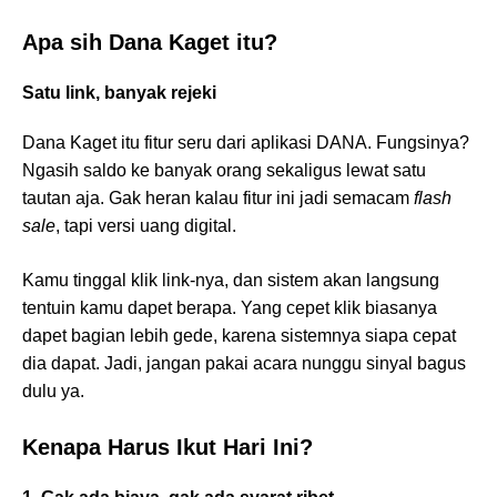
Apa sih Dana Kaget itu?
Satu link, banyak rejeki
Dana Kaget itu fitur seru dari aplikasi DANA. Fungsinya?
Ngasih saldo ke banyak orang sekaligus lewat satu
tautan aja. Gak heran kalau fitur ini jadi semacam
flash
sale
, tapi versi uang digital.
Kamu tinggal klik link-nya, dan sistem akan langsung
tentuin kamu dapet berapa. Yang cepet klik biasanya
dapet bagian lebih gede, karena sistemnya siapa cepat
dia dapat. Jadi, jangan pakai acara nunggu sinyal bagus
dulu ya.
Kenapa Harus Ikut Hari Ini?