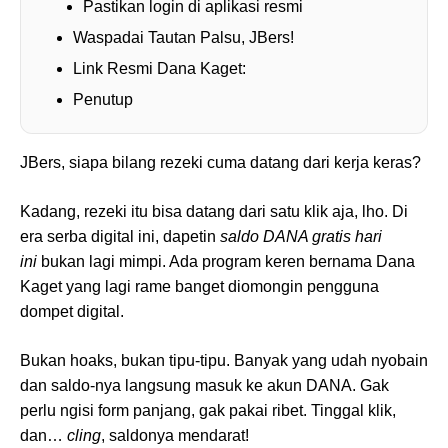
Pastikan login di aplikasi resmi
Waspadai Tautan Palsu, JBers!
Link Resmi Dana Kaget:
Penutup
JBers, siapa bilang rezeki cuma datang dari kerja keras?
Kadang, rezeki itu bisa datang dari satu klik aja, lho. Di
era serba digital ini, dapetin
saldo DANA gratis hari
ini
bukan lagi mimpi. Ada program keren bernama Dana
Kaget yang lagi rame banget diomongin pengguna
dompet digital.
Bukan hoaks, bukan tipu-tipu. Banyak yang udah nyobain
dan saldo-nya langsung masuk ke akun DANA. Gak
perlu ngisi form panjang, gak pakai ribet. Tinggal klik,
dan…
cling
, saldonya mendarat!