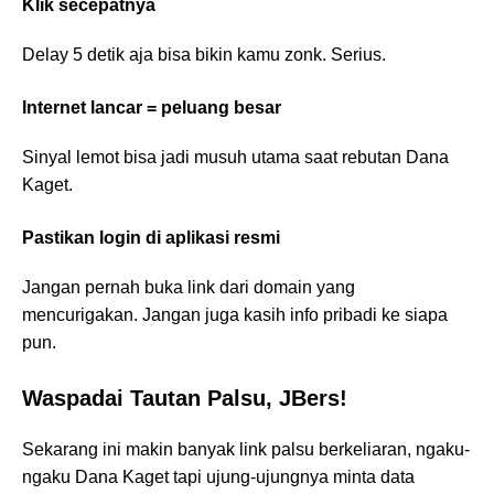
Klik secepatnya
Delay 5 detik aja bisa bikin kamu zonk. Serius.
Internet lancar = peluang besar
Sinyal lemot bisa jadi musuh utama saat rebutan Dana
Kaget.
Pastikan login di aplikasi resmi
Jangan pernah buka link dari domain yang
mencurigakan. Jangan juga kasih info pribadi ke siapa
pun.
Waspadai Tautan Palsu, JBers!
Sekarang ini makin banyak link palsu berkeliaran, ngaku-
ngaku Dana Kaget tapi ujung-ujungnya minta data