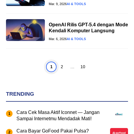
Mar. 9, 2026
AI & TOOLS
OpenAI Rilis GPT-5.4 dengan Mode
Kendali Komputer Langsung
Mar. 6, 2026
AI & TOOLS
Page
Page
Page
1
2
…
10
TRENDING
Cara Cek Masa Aktif Iconnet — Jangan
Sampai Internetmu Mendadak Mati!
Cara Bayar GoFood Pakai Pulsa?