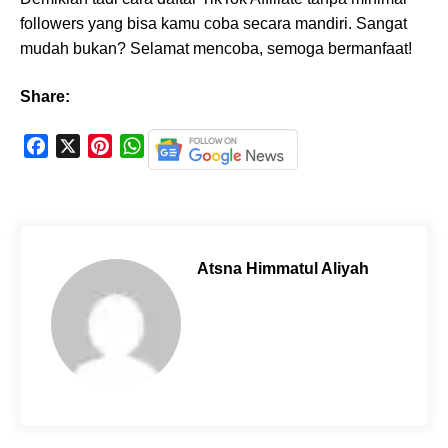
followers yang bisa kamu coba secara mandiri. Sangat
mudah bukan? Selamat mencoba, semoga bermanfaat!
Share:
F
X
P
W
a
i
h
c
n
a
e
t
t
b
e
s
o
r
A
Atsna Himmatul Aliyah
o
e
p
k
s
p
t