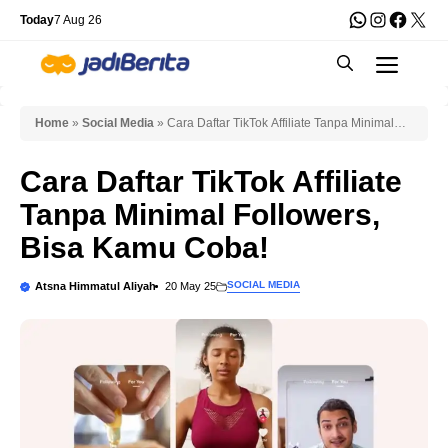
Skip
WhatsApp
Instagra
Faceb
X
Today
7 Aug 26
to
Men
content
Home
»
Social Media
»
Cara Daftar TikTok Affiliate Tanpa Minimal
Followers, Bisa Kamu Coba!
Cara Daftar TikTok Affiliate
Tanpa Minimal Followers,
Bisa Kamu Coba!
SOCIAL MEDIA
Atsna Himmatul Aliyah
20 May 25