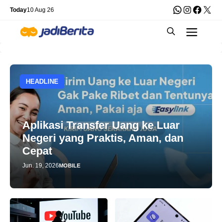
Skip
WhatsApp
Instagra
Faceb
X
Today
10 Aug 26
to
Men
content
HEADLINE
Aplikasi Transfer Uang ke Luar
Negeri yang Praktis, Aman, dan
Cepat
Jun. 19, 2026
MOBILE