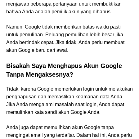
menjawab beberapa pertanyaan untuk membuktikan
bahwa Anda adalah pemilik akun yang dihapus.
Namun, Google tidak memberikan batas waktu pasti
untuk pemulihan. Peluang pemulihan lebih besar jika
Anda bertindak cepat. Jika tidak, Anda perlu membuat
akun Google baru dari awal.
Bisakah Saya Menghapus Akun Google
Tanpa Mengaksesnya?
Tidak, karena Google memerlukan login untuk melakukan
penghapusan dan memastikan keamanan data Anda.
Jika Anda mengalami masalah saat login, Anda dapat
memulihkan kata sandi akun Google Anda.
Anda juga dapat memulihkan akun Google tanpa
mengingat email yang terdaftar. Dalam hal ini, Anda perlu