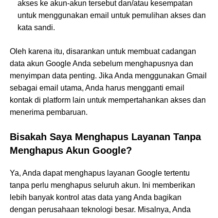
akses ke akun-akun tersebut dan/atau kesempatan
untuk menggunakan email untuk pemulihan akses dan
kata sandi.
Oleh karena itu, disarankan untuk membuat cadangan
data akun Google Anda sebelum menghapusnya dan
menyimpan data penting. Jika Anda menggunakan Gmail
sebagai email utama, Anda harus mengganti email
kontak di platform lain untuk mempertahankan akses dan
menerima pembaruan.
Bisakah Saya Menghapus Layanan Tanpa
Menghapus Akun Google?
Ya, Anda dapat menghapus layanan Google tertentu
tanpa perlu menghapus seluruh akun. Ini memberikan
lebih banyak kontrol atas data yang Anda bagikan
dengan perusahaan teknologi besar. Misalnya, Anda