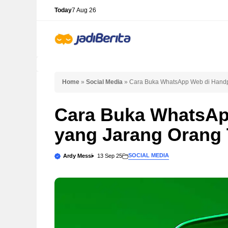
Skip
Today
7 Aug 26
to
content
Home
»
Social Media
»
Cara Buka WhatsApp Web di Hand
Cara Buka WhatsAp
yang Jarang Orang
SOCIAL MEDIA
Ardy Messi
13 Sep 25