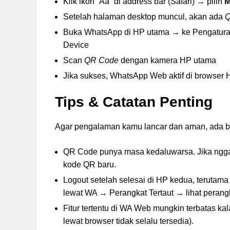
Klik ikon “Aa” di address bar (Safari) → pilih
M
Setelah halaman desktop muncul, akan ada
Q
Buka WhatsApp di HP utama → ke Pengaturan 
Device
Scan
QR Code
dengan kamera HP utama
Jika sukses, WhatsApp Web aktif di browser 
Tips & Catatan Penting
Agar pengalaman kamu lancar dan aman, ada be
QR Code punya masa kedaluwarsa. Jika nggak
kode QR baru.
Logout setelah selesai di HP kedua, terutama
lewat WA → Perangkat Tertaut → lihat perangka
Fitur tertentu di WA Web mungkin terbatas kal
lewat browser tidak selalu tersedia).