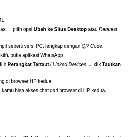
RL
atas → pilih opsi
Ubah ke Situs Desktop
atau
Request
mpil seperti versi PC, lengkap dengan
QR Code
.
tif), buka aplikasi WhatsApp
ilih
Perangkat Tertaut
/
Linked Devices
→ klik
Tautkan
g di browser HP kedua
, kamu bisa akses chat dari browser di HP kedua.