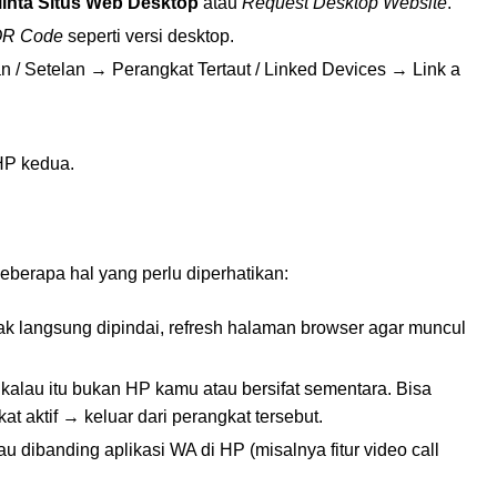
inta Situs Web Desktop
atau
Request Desktop Website
.
R Code
seperti versi desktop.
/ Setelan → Perangkat Tertaut / Linked Devices → Link a
HP kedua.
berapa hal yang perlu diperhatikan:
 langsung dipindai, refresh halaman browser agar muncul
 kalau itu bukan HP kamu atau bersifat sementara. Bisa
t aktif → keluar dari perangkat tersebut.
au dibanding aplikasi WA di HP (misalnya fitur video call