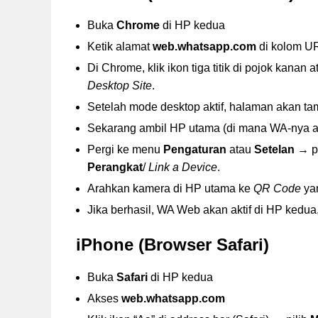
Buka
Chrome
di HP kedua
Ketik alamat
web.whatsapp.com
di kolom U
Di Chrome, klik ikon tiga titik di pojok kanan 
Desktop Site
.
Setelah mode desktop aktif, halaman akan ta
Sekarang ambil HP utama (di mana WA-nya ak
Pergi ke menu
Pengaturan
atau
Setelan
→ p
Perangkat
/
Link a Device
.
Arahkan kamera di HP utama ke
QR Code
yan
Jika berhasil, WA Web akan aktif di HP kedua
iPhone (Browser Safari)
Buka
Safari
di HP kedua
Akses
web.whatsapp.com