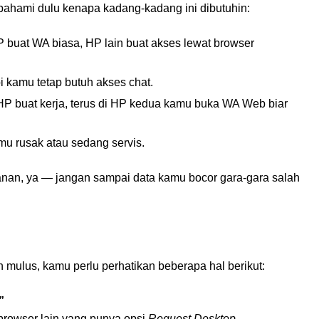
pahami dulu kenapa kadang-kadang ini dibutuhin:
 buat WA biasa, HP lain buat akses lewat browser
i kamu tetap butuh akses chat.
 HP buat kerja, terus di HP kedua kamu buka WA Web biar
mu rusak atau sedang servis.
nan, ya — jangan sampai data kamu bocor gara-gara salah
i
mulus, kamu perlu perhatikan beberapa hal berikut:
”
 browser lain yang punya opsi
Request Desktop