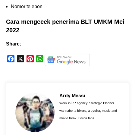
Nomor telepon
Cara mengecek penerima BLT UMKM Mei
2022
Share:
F
X
P
W
a
i
h
c
n
a
e
t
t
b
e
s
o
r
A
Ardy Messi
o
e
p
Work in PR agency, Strategic Planner
k
s
p
wannabe, a bikers, a cyclist, music and
t
movie freak, Barca fans.