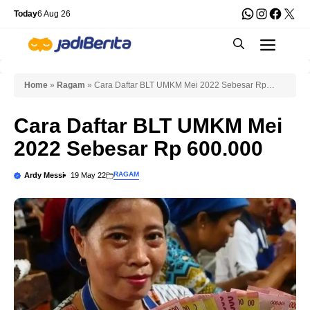
Skip
WhatsApp
Instagra
Faceb
X
Today
6 Aug 26
to
Men
content
Home
»
Ragam
»
Cara Daftar BLT UMKM Mei 2022 Sebesar Rp
600.000
Cara Daftar BLT UMKM Mei
2022 Sebesar Rp 600.000
RAGAM
Ardy Messi
19 May 22