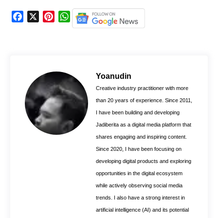
F
X
P
W
a
i
h
c
n
a
e
t
t
b
e
s
o
r
A
Yoanudin
o
e
p
Creative industry practitioner with more
k
s
p
than 20 years of experience. Since 2011,
t
I have been building and developing
Jadiberita as a digital media platform that
shares engaging and inspiring content.
Since 2020, I have been focusing on
developing digital products and exploring
opportunities in the digital ecosystem
while actively observing social media
trends. I also have a strong interest in
artificial intelligence (AI) and its potential