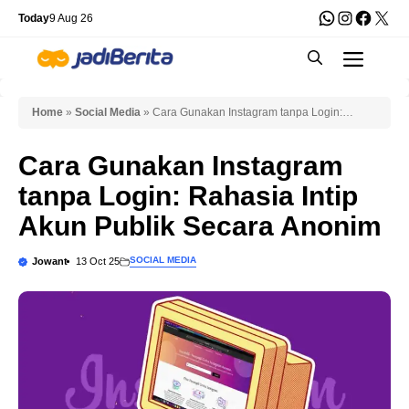
Skip
WhatsApp
Instagra
Faceb
X
Today
9 Aug 26
to
Men
content
Home
»
Social Media
»
Cara Gunakan Instagram tanpa Login:
Rahasia Intip Akun Publik Secara Anonim
Cara Gunakan Instagram
tanpa Login: Rahasia Intip
Akun Publik Secara Anonim
SOCIAL MEDIA
Jowant
13 Oct 25