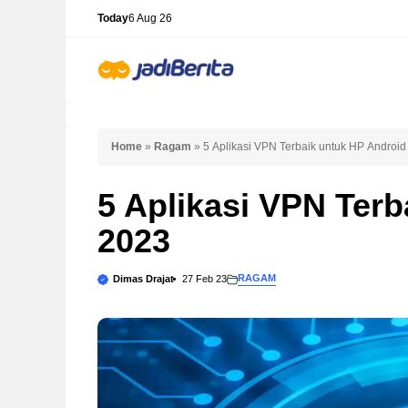
Skip
Today
6 Aug 26
to
content
Home
»
Ragam
»
5 Aplikasi VPN Terbaik untuk HP Androi
5 Aplikasi VPN Ter
2023
RAGAM
Dimas Drajat
27 Feb 23