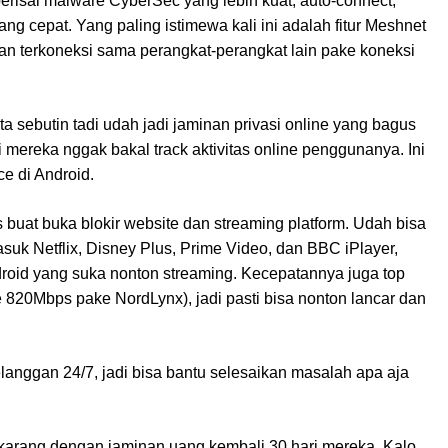
perisai malware CyberSec yang lebih kuat, auto-connect,
g cepat. Yang paling istimewa kali ini adalah fitur Meshnet
an terkoneksi sama perangkat-perangkat lain pake koneksi
ita sebutin tadi udah jadi jaminan privasi online yang bagus
i mereka nggak bakal track aktivitas online penggunanya. Ini
ce di Android.
uat buka blokir website dan streaming platform. Udah bisa
suk Netflix, Disney Plus, Prime Video, dan BBC iPlayer,
droid yang suka nonton streaming. Kecepatannya juga top
e 820Mbps pake NordLynx), jadi pasti bisa nonton lancar dan
elanggan 24/7, jadi bisa bantu selesaikan masalah apa aja
karang dengan jaminan uang kembali 30 hari mereka. Kalo