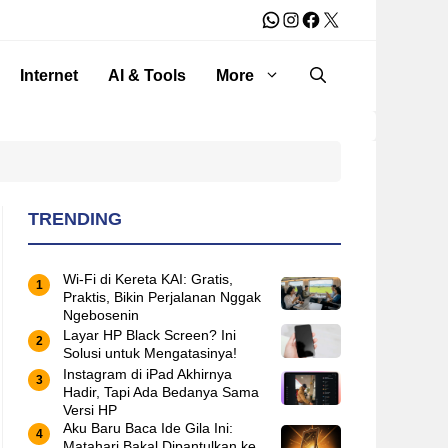
WhatsApp
Instagram
Facebook
X
Internet
AI & Tools
More
TRENDING
Wi-Fi di Kereta KAI: Gratis,
Praktis, Bikin Perjalanan Nggak
Ngebosenin
Layar HP Black Screen? Ini
Solusi untuk Mengatasinya!
Instagram di iPad Akhirnya
Hadir, Tapi Ada Bedanya Sama
Versi HP
Aku Baru Baca Ide Gila Ini:
Matahari Bakal Dipantulkan ke