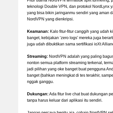
Fitur utama NordVPN termasuk split tunneling, 
teknologi Double VPN, dan protokol NordLynx yan
yang bisa bikin jaringanmu sendiri yang aman d
NordVPN yang dienkripsi.
Keamanan:
Kalo fitur-fitur canggih yang udah k
banget, kebijakan ‘zero logs’ mereka juga berart
juga udah dibuktikan sama sertifikasi ioXt Allian
Streaming:
NordVPN adalah yang paling bagus b
nonton semua platform streaming terkenal, terma
jadi pilihan yang oke banget buat pengguna An
banget (bahkan meningkat di tes terakhir, samp
nggak ganggu.
Dukungan:
Ada fitur live chat buat dukungan p
tanpa harus keluar dari aplikasi itu sendiri.
Jangan percaya begitu aja, cobain NordVPN se