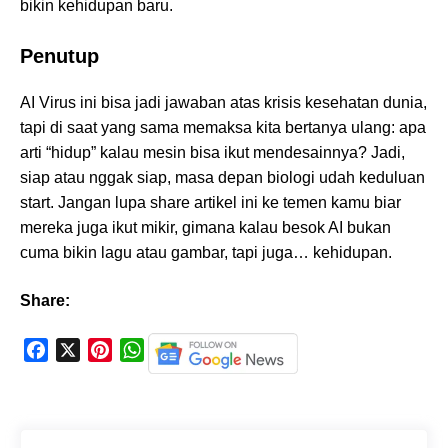
bikin kehidupan baru.
Penutup
AI Virus ini bisa jadi jawaban atas krisis kesehatan dunia,
tapi di saat yang sama memaksa kita bertanya ulang: apa
arti “hidup” kalau mesin bisa ikut mendesainnya? Jadi,
siap atau nggak siap, masa depan biologi udah keduluan
start. Jangan lupa share artikel ini ke temen kamu biar
mereka juga ikut mikir, gimana kalau besok AI bukan
cuma bikin lagu atau gambar, tapi juga… kehidupan.
Share:
F
X
P
W
a
i
h
c
n
a
e
t
t
b
e
s