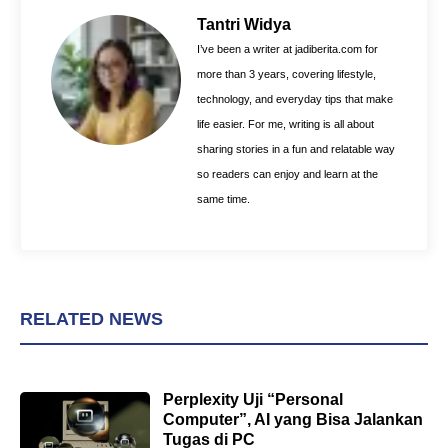
o
r
A
Tantri Widya
o
e
p
I’ve been a writer at jadiberita.com for
k
s
p
more than 3 years, covering lifestyle,
t
technology, and everyday tips that make
life easier. For me, writing is all about
sharing stories in a fun and relatable way
so readers can enjoy and learn at the
same time.
RELATED NEWS
Perplexity Uji “Personal
Computer”, AI yang Bisa Jalankan
Tugas di PC