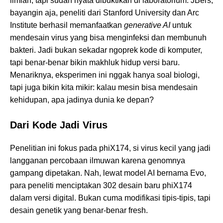
ilmiah, tapi sudah nyata dibuktikan di laboratorium. JBers,
bayangin aja, peneliti dari Stanford University dan Arc
Institute berhasil memanfaatkan
generative AI
untuk
mendesain virus yang bisa menginfeksi dan membunuh
bakteri. Jadi bukan sekadar ngoprek kode di komputer,
tapi benar-benar bikin makhluk hidup versi baru.
Menariknya, eksperimen ini nggak hanya soal biologi,
tapi juga bikin kita mikir: kalau mesin bisa mendesain
kehidupan, apa jadinya dunia ke depan?
Dari Kode Jadi Virus
Penelitian ini fokus pada phiX174, si virus kecil yang jadi
langganan percobaan ilmuwan karena genomnya
gampang dipetakan. Nah, lewat model AI bernama Evo,
para peneliti menciptakan 302 desain baru phiX174
dalam versi digital. Bukan cuma modifikasi tipis-tipis, tapi
desain genetik yang benar-benar fresh.