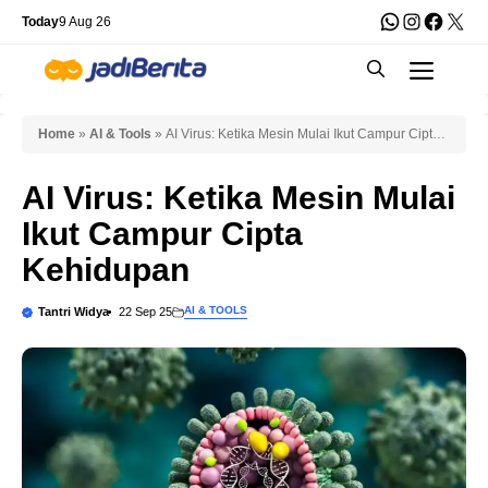
Skip
WhatsApp
Instagra
Faceb
X
Today
9 Aug 26
to
Men
content
Home
»
AI & Tools
»
AI Virus: Ketika Mesin Mulai Ikut Campur Cipta
Kehidupan
AI Virus: Ketika Mesin Mulai
Ikut Campur Cipta
Kehidupan
AI & TOOLS
Tantri Widya
22 Sep 25