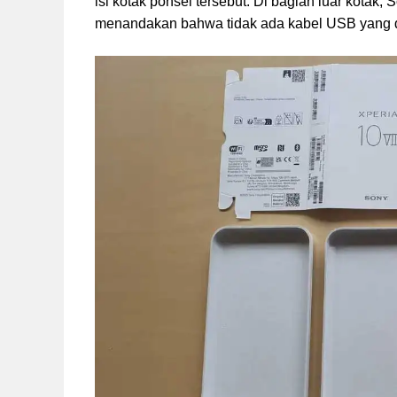
isi kotak ponsel tersebut. Di bagian luar kota
menandakan bahwa tidak ada kabel USB yang d