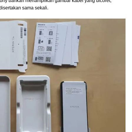
k, Sony bahkan menampilkan gambar kabel yang dicoret,
isertakan sama sekali.