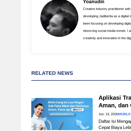
o
r
A
Yoanudin
o
e
p
Creative industry practitioner wit
k
s
p
developing Jadiberita as a digital
t
been focusing on developing digita
observing social media trends. I als
creativity and innovation in the di
RELATED NEWS
Aplikasi Tr
Aman, dan 
Jun. 19, 2026
MOBILE
Daftar Isi Menga
Cepat Biaya Lebi