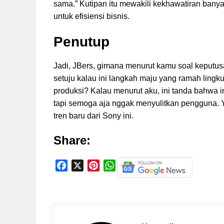
sama.” Kutipan itu mewakili kekhawatiran ban
untuk efisiensi bisnis.
Penutup
Jadi, JBers, gimana menurut kamu soal keput
setuju kalau ini langkah maju yang ramah lingk
produksi? Kalau menurut aku, ini tanda bahwa 
tapi semoga aja nggak menyulitkan pengguna. Yu
tren baru dari Sony ini.
Share:
F
X
P
W
a
i
h
c
n
a
e
t
t
b
e
s