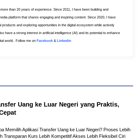
h more than 20 years of experience. Since 2011, I have been building and
 media platform that shares engaging and inspiring content. Since 2020, I have
l products and exploring opportunities in the digital ecosystem while actively
o have a strong interest in artificial intelligence (AI) and its potential to enhance
gital world.. Follow me on
Facebook
&
Linkedin
ansfer Uang ke Luar Negeri yang Praktis,
Cepat
pa Memilih Aplikasi Transfer Uang ke Luar Negeri? Proses Lebih
h Transparan Kurs Lebih Kompetitif Akses Lebih Fleksibel Ciri