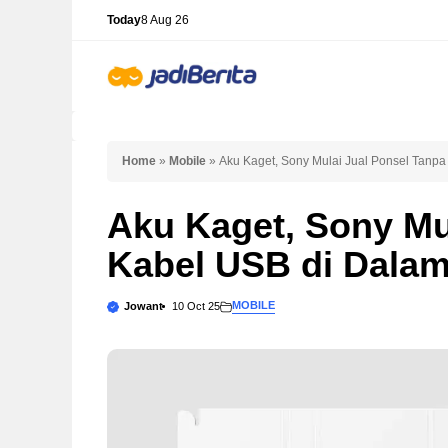
Skip
Today
8 Aug 26
to
content
Home
»
Mobile
»
Aku Kaget, Sony Mulai Jual Ponsel Tanp
Aku Kaget, Sony Mu
Kabel USB di Dalam
MOBILE
Jowant
10 Oct 25