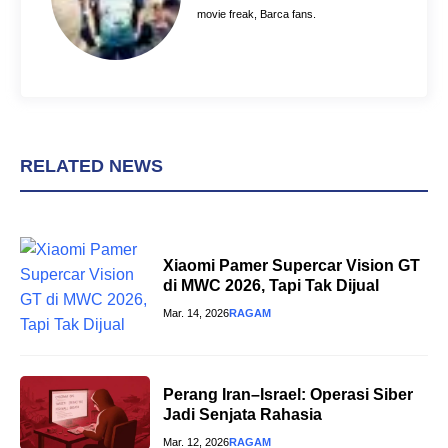
t
movie freak, Barca fans.
RELATED NEWS
Xiaomi Pamer Supercar Vision GT
di MWC 2026, Tapi Tak Dijual
Mar. 14, 2026
RAGAM
Perang Iran–Israel: Operasi Siber
Jadi Senjata Rahasia
Mar. 12, 2026
RAGAM