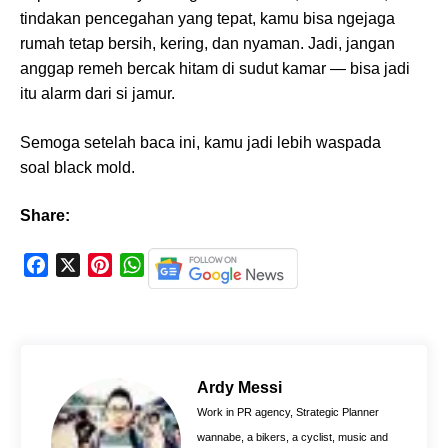
tindakan pencegahan yang tepat, kamu bisa ngejaga
rumah tetap bersih, kering, dan nyaman. Jadi, jangan
anggap remeh bercak hitam di sudut kamar — bisa jadi
itu alarm dari si jamur.
Semoga setelah baca ini, kamu jadi lebih waspada
soal black mold.
Share:
F
X
P
W
a
i
h
c
n
a
e
t
t
b
e
s
o
r
A
Ardy Messi
o
e
p
Work in PR agency, Strategic Planner
k
s
p
wannabe, a bikers, a cyclist, music and