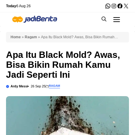
Skip
WhatsApp
Instagra
Faceb
X
Today
6 Aug 26
to
Men
content
Home
»
Ragam
»
Apa Itu Black Mold? Awas, Bisa Bikin Rumah
Kamu Jadi Seperti Ini
Apa Itu Black Mold? Awas,
Bisa Bikin Rumah Kamu
Jadi Seperti Ini
RAGAM
Ardy Messi
26 Sep 25