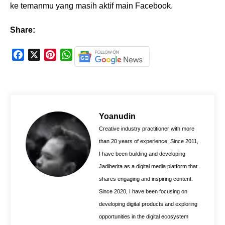
ke temanmu yang masih aktif main Facebook.
Share:
F
X
P
W
a
i
h
c
n
a
e
t
t
b
e
s
o
r
A
Yoanudin
o
e
p
Creative industry practitioner with more
k
s
p
than 20 years of experience. Since 2011,
t
I have been building and developing
Jadiberita as a digital media platform that
shares engaging and inspiring content.
Since 2020, I have been focusing on
developing digital products and exploring
opportunities in the digital ecosystem