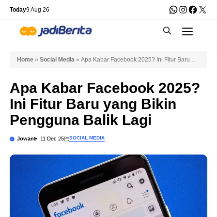
Skip
WhatsApp
Instagra
Faceb
X
Today
9 Aug 26
to
Men
content
Home
»
Social Media
»
Apa Kabar Facebook 2025? Ini Fitur Baru
yang Bikin Pengguna Balik Lagi
Apa Kabar Facebook 2025?
Ini Fitur Baru yang Bikin
Pengguna Balik Lagi
SOCIAL MEDIA
Jowant
11 Dec 25