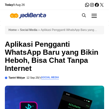
Skip
WhatsApp
Instagra
Faceb
X
Today
9 Aug 26
to
Men
content
Home
»
Social Media
»
Aplikasi Pengganti WhatsApp Baru yang
Bikin Heboh, Bisa Chat Tanpa Internet
Aplikasi Pengganti
WhatsApp Baru yang Bikin
Heboh, Bisa Chat Tanpa
Internet
SOCIAL MEDIA
Tantri Widya
12 Sep 25