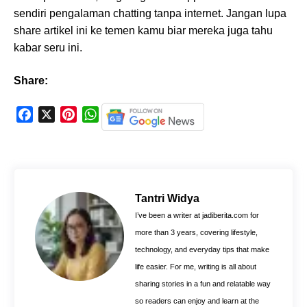
sendiri pengalaman chatting tanpa internet. Jangan lupa
share artikel ini ke temen kamu biar mereka juga tahu
kabar seru ini.
Share:
F
X
P
W
a
i
h
c
n
a
e
t
t
b
e
s
o
r
A
Tantri Widya
o
e
p
I’ve been a writer at jadiberita.com for
k
s
p
more than 3 years, covering lifestyle,
t
technology, and everyday tips that make
life easier. For me, writing is all about
sharing stories in a fun and relatable way
so readers can enjoy and learn at the