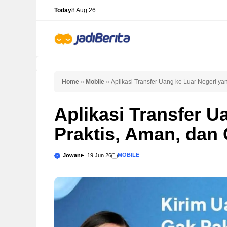
Skip
Today
8 Aug 26
to
content
Home
»
Mobile
»
Aplikasi Transfer Uang ke Luar Negeri ya
Aplikasi Transfer U
Praktis, Aman, dan
MOBILE
Jowant
19 Jun 26