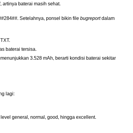
d
, artinya baterai masih sehat.
#
#284#
#
. Setelahnya, ponsel bikin file
bugreport
dalam
n TXT.
s baterai tersisa.
menunjukkan 3.528 mAh, berarti kondisi baterai sekitar
g lagi:
level general, normal, good, hingga excellent.