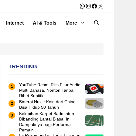
WhatsApp
Instagram
Facebook
X
Internet
AI & Tools
More
TRENDING
YouTube Resmi Rilis Fitur Audio
Multi Bahasa, Nonton Tanpa
Ribet Subtitle
Baterai Nuklir Koin dari China
Bisa Hidup 50 Tahun
Kelebihan Karpet Badminton
Dibanding Lantai Biasa, Ini
Dampaknya bagi Performa
Pemain
Ini Rekomendasi Tools Layanan