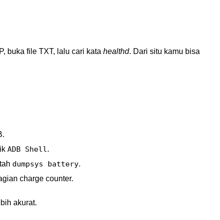
P, buka file TXT, lalu cari kata
healthd
. Dari situ kamu bisa
B.
ik
ADB Shell
.
ntah
dumpsys battery
.
agian charge counter.
bih akurat.