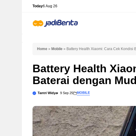
Skip
Today
6 Aug 26
to
content
Home
»
Mobile
»
Battery Health Xiaomi: Cara Cek Kondisi
Battery Health Xiao
Baterai dengan Mu
MOBILE
Tantri Widya
9 Sep 25