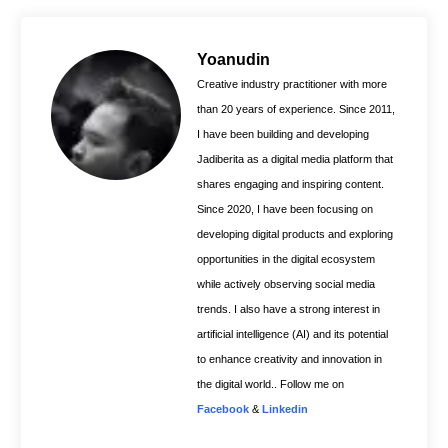
e
t
t
b
e
s
o
r
A
Yoanudin
o
e
p
Creative industry practitioner with more
k
s
p
than 20 years of experience. Since 2011,
t
I have been building and developing
Jadiberita as a digital media platform that
shares engaging and inspiring content.
Since 2020, I have been focusing on
developing digital products and exploring
opportunities in the digital ecosystem
while actively observing social media
trends. I also have a strong interest in
artificial intelligence (AI) and its potential
to enhance creativity and innovation in
the digital world.. Follow me on
Facebook
&
Linkedin