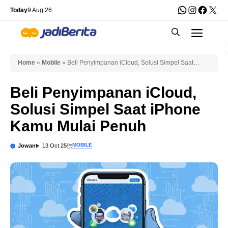
Skip
WhatsApp
Instagra
Faceb
X
Today
9 Aug 26
to
Men
content
Home
»
Mobile
»
Beli Penyimpanan iCloud, Solusi Simpel Saat
iPhone Kamu Mulai Penuh
Beli Penyimpanan iCloud,
Solusi Simpel Saat iPhone
Kamu Mulai Penuh
MOBILE
Jowant
13 Oct 25