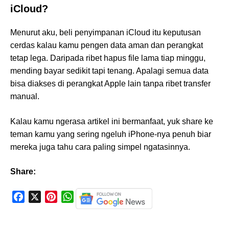
iCloud?
Menurut aku, beli penyimpanan iCloud itu keputusan
cerdas kalau kamu pengen data aman dan perangkat
tetap lega. Daripada ribet hapus file lama tiap minggu,
mending bayar sedikit tapi tenang. Apalagi semua data
bisa diakses di perangkat Apple lain tanpa ribet transfer
manual.
Kalau kamu ngerasa artikel ini bermanfaat, yuk share ke
teman kamu yang sering ngeluh iPhone-nya penuh biar
mereka juga tahu cara paling simpel ngatasinnya.
Share:
F
X
P
W
a
i
h
c
n
a