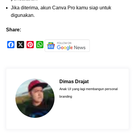
Jika diterima, akun Canva Pro kamu siap untuk
digunakan.
Share:
F
X
P
W
a
i
h
c
n
a
e
t
t
b
e
s
o
r
A
Dimas Drajat
o
e
p
Anak UI yang lagi membangun personal
k
s
p
branding
t