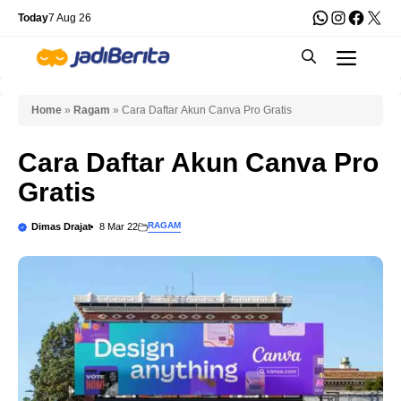
Skip
WhatsApp
Instagra
Faceb
X
Today
7 Aug 26
to
Men
content
Home
»
Ragam
»
Cara Daftar Akun Canva Pro Gratis
Cara Daftar Akun Canva Pro
Gratis
RAGAM
Dimas Drajat
8 Mar 22