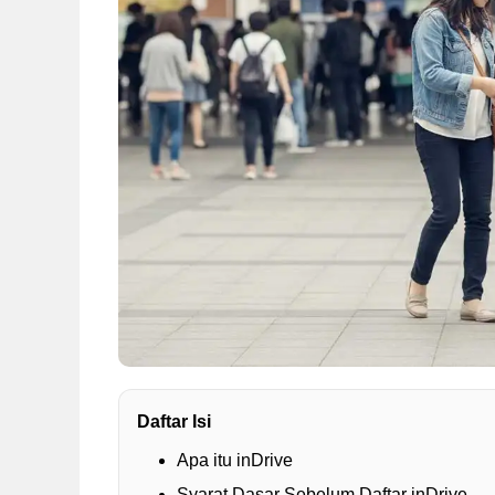
Daftar Isi
Apa itu inDrive
Syarat Dasar Sebelum Daftar inDrive