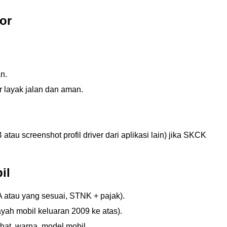
or
n.
r layak jalan dan aman.
atau screenshot profil driver dari aplikasi lain) jika SKCK
il
A atau yang sesuai, STNK + pajak).
ayah mobil keluaran 2009 ke atas).
ihat, warna, model mobil.