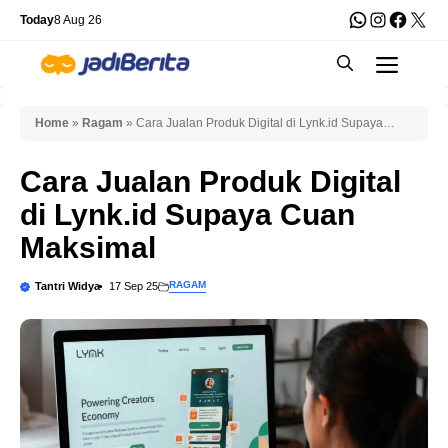
Skip
WhatsApp
Instagra
Faceb
X
Today
8 Aug 26
to
Men
content
Home
»
Ragam
»
Cara Jualan Produk Digital di Lynk.id Supaya
Cuan Maksimal
Cara Jualan Produk Digital
di Lynk.id Supaya Cuan
Maksimal
RAGAM
Tantri Widya
17 Sep 25