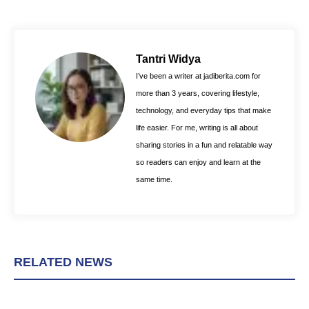
c
n
a
e
t
t
b
e
s
o
r
A
Tantri Widya
o
e
p
I’ve been a writer at jadiberita.com for
k
s
p
more than 3 years, covering lifestyle,
t
technology, and everyday tips that make
life easier. For me, writing is all about
sharing stories in a fun and relatable way
so readers can enjoy and learn at the
same time.
RELATED NEWS