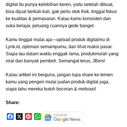
digital itu punya kelebihan keren, yaitu setelah dibuat,
bisa dijual berkali-kali, gak perlu stok fisik, tinggal fokus
ke kualitas & pemasaran. Kalau kamu konsisten dan
suka belajar, peluang cuannya gede banget.
Kamu tinggal mulai aja—upload produk digitalmu di
Lynk.id, optimasi semampumu, dan lihat reaksi pasar.
Siapa tau dalam waktu enggak lama, produkmulah yang
viral dan banyak pembeli. Semangat terus, JBers!
Kalau artikel ini berguna, jangan lupa share ke temen
kamu yang pengen mulai jualan produk digital juga,
siapa tahu mereka butuh bocoran & motivasi!
Share:
F
X
P
W
a
i
h