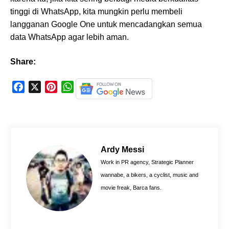
tinggi di WhatsApp, kita mungkin perlu membeli
langganan Google One untuk mencadangkan semua
data WhatsApp agar lebih aman.
Share:
F
X
P
W
a
i
h
c
n
a
e
t
t
b
e
s
o
r
A
Ardy Messi
o
e
p
Work in PR agency, Strategic Planner
k
s
p
wannabe, a bikers, a cyclist, music and
t
movie freak, Barca fans.