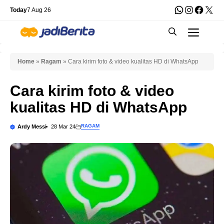
Skip
WhatsApp
Instagra
Faceb
X
Today
7 Aug 26
to
Men
content
Home
»
Ragam
»
Cara kirim foto & video kualitas HD di WhatsApp
Cara kirim foto & video
kualitas HD di WhatsApp
RAGAM
Ardy Messi
28 Mar 24