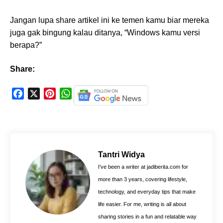
Jangan lupa share artikel ini ke temen kamu biar mereka
juga gak bingung kalau ditanya, “Windows kamu versi
berapa?”
Share:
F
X
P
W
a
i
h
c
n
a
e
t
t
b
e
s
o
r
A
Tantri Widya
o
e
p
I’ve been a writer at jadiberita.com for
k
s
p
more than 3 years, covering lifestyle,
t
technology, and everyday tips that make
life easier. For me, writing is all about
sharing stories in a fun and relatable way