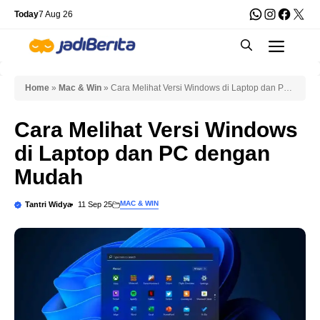
Skip
WhatsApp
Instagra
Faceb
X
Today
7 Aug 26
to
Men
content
Home
»
Mac & Win
»
Cara Melihat Versi Windows di Laptop dan PC
dengan Mudah
Cara Melihat Versi Windows
di Laptop dan PC dengan
Mudah
MAC & WIN
Tantri Widya
11 Sep 25