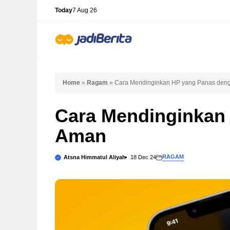
Skip
Today
7 Aug 26
to
content
Home
»
Ragam
»
Cara Mendinginkan HP yang Panas den
Cara Mendinginkan
Aman
RAGAM
Atsna Himmatul Aliyah
18 Dec 24