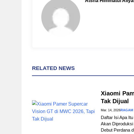
Atsna Himmatul Aliya
o
e
p
k
s
p
t
RELATED NEWS
Xiaomi Pam
Tak Dijual
Mar. 14, 2026
RAGAM
Daftar Isi Apa I
Akan Diproduksi 
Debut Perdana d