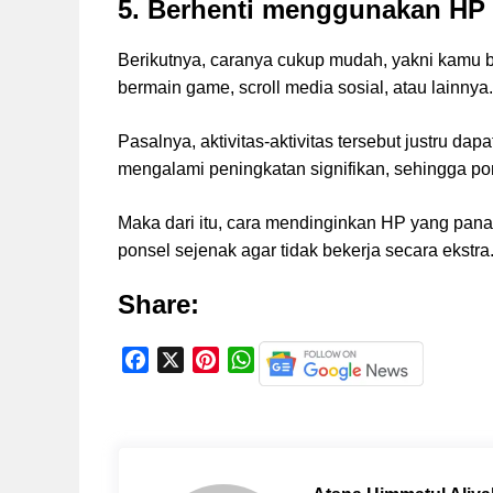
5. Berhenti menggunakan HP 
Berikutnya, caranya cukup mudah, yakni kamu 
bermain game, scroll media sosial, atau lainnya.
Pasalnya, aktivitas-aktivitas tersebut justru 
mengalami peningkatan signifikan, sehingga po
Maka dari itu, cara mendinginkan HP yang pa
ponsel sejenak agar tidak bekerja secara ekstra
Share:
F
X
P
W
a
i
h
c
n
a
e
t
t
b
e
s
o
r
A