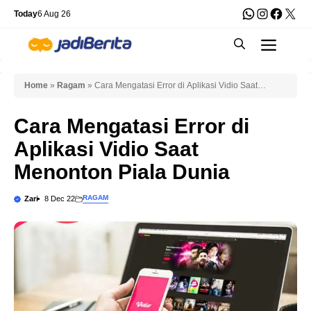
Skip
WhatsApp
Instagra
Faceb
X
Today
6 Aug 26
to
Men
content
Home
»
Ragam
»
Cara Mengatasi Error di Aplikasi Vidio Saat
Menonton Piala Dunia
Cara Mengatasi Error di
Aplikasi Vidio Saat
Menonton Piala Dunia
RAGAM
Zari
8 Dec 22