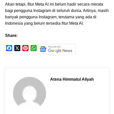
Akan tetapi, fitur Meta AI ini belum hadir secara merata
bagi pengguna Instagram di seluruh dunia. Artinya, masih
banyak pengguna Instagram, terutama yang ada di
Indonesia yang belum tersedia fitur Meta AI.
Share:
F
X
P
W
a
i
h
c
n
a
e
t
t
b
e
s
o
r
A
Atsna Himmatul Aliyah
o
e
p
k
s
p
t