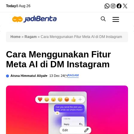
Skip
WhatsApp
Instagra
Faceb
X
Today
8 Aug 26
to
Men
content
Home
»
Ragam
»
Cara Menggunakan Fitur Meta AI di DM Instagram
Cara Menggunakan Fitur
Meta AI di DM Instagram
RAGAM
Atsna Himmatul Aliyah
13 Dec 24