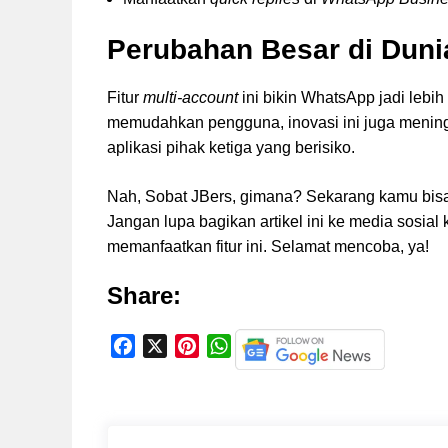
Perubahan Besar di Duni
Fitur
multi-account
ini bikin WhatsApp jadi lebih 
memudahkan pengguna, inovasi ini juga mening
aplikasi pihak ketiga yang berisiko.
Nah, Sobat JBers, gimana? Sekarang kamu bisa
Jangan lupa bagikan artikel ini ke media sosia
memanfaatkan fitur ini. Selamat mencoba, ya!
Share:
F
X
P
W
a
i
h
c
n
a
e
t
t
b
e
s