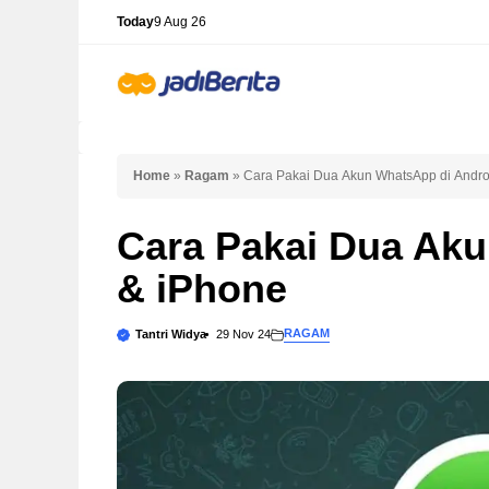
Skip
Today
9 Aug 26
to
content
Home
»
Ragam
»
Cara Pakai Dua Akun WhatsApp di Andro
Cara Pakai Dua Aku
& iPhone
RAGAM
Tantri Widya
29 Nov 24