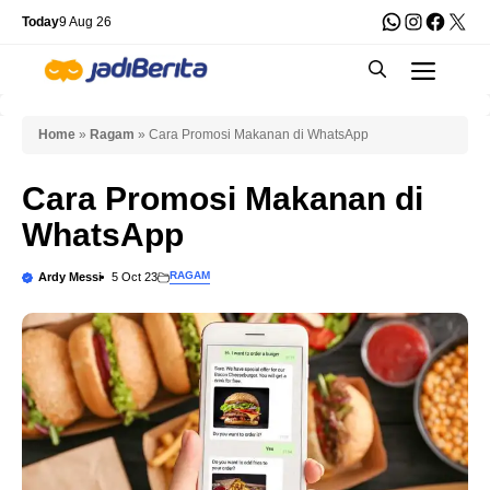
Skip
WhatsApp
Instagra
Faceb
X
Today
9 Aug 26
to
Men
content
Home
»
Ragam
»
Cara Promosi Makanan di WhatsApp
Cara Promosi Makanan di
WhatsApp
RAGAM
Ardy Messi
5 Oct 23