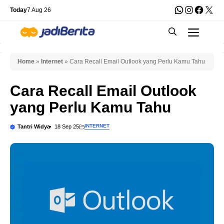
Skip
WhatsApp
Instagra
Faceb
X
Today
7 Aug 26
to
Men
content
Home
»
Internet
»
Cara Recall Email Outlook yang Perlu Kamu Tahu
Cara Recall Email Outlook
yang Perlu Kamu Tahu
INTERNET
Tantri Widya
18 Sep 25