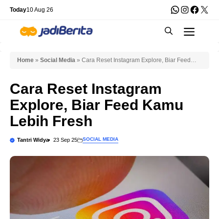
Skip
WhatsApp
Instagra
Faceb
X
Today
10 Aug 26
to
Men
content
Home
»
Social Media
»
Cara Reset Instagram Explore, Biar Feed
Kamu Lebih Fresh
Cara Reset Instagram
Explore, Biar Feed Kamu
Lebih Fresh
SOCIAL MEDIA
Tantri Widya
23 Sep 25