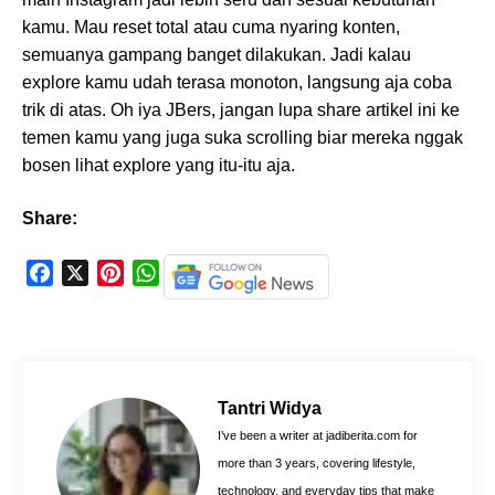
kamu. Mau reset total atau cuma nyaring konten,
semuanya gampang banget dilakukan. Jadi kalau
explore kamu udah terasa monoton, langsung aja coba
trik di atas. Oh iya JBers, jangan lupa share artikel ini ke
temen kamu yang juga suka scrolling biar mereka nggak
bosen lihat explore yang itu-itu aja.
Share:
F
X
P
W
a
i
h
c
n
a
e
t
t
b
e
s
o
r
A
Tantri Widya
o
e
p
I’ve been a writer at jadiberita.com for
k
s
p
more than 3 years, covering lifestyle,
t
technology, and everyday tips that make