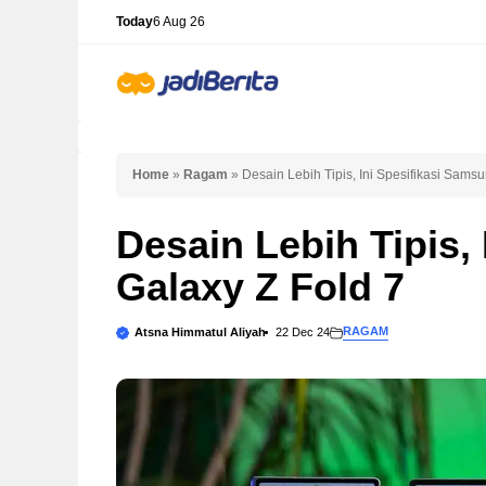
Skip
Today
6 Aug 26
to
content
Home
»
Ragam
»
Desain Lebih Tipis, Ini Spesifikasi Sams
Desain Lebih Tipis,
Galaxy Z Fold 7
RAGAM
Atsna Himmatul Aliyah
22 Dec 24