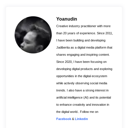
e
t
t
b
e
s
o
r
A
Yoanudin
o
e
p
Creative industry practitioner with more
k
s
p
than 20 years of experience. Since 2011,
t
I have been building and developing
Jadiberita as a digital media platform that
shares engaging and inspiring content.
Since 2020, I have been focusing on
developing digital products and exploring
opportunities in the digital ecosystem
while actively observing social media
trends. I also have a strong interest in
artificial intelligence (AI) and its potential
to enhance creativity and innovation in
the digital world.. Follow me on
Facebook
&
Linkedin