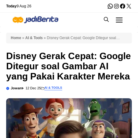
Skip
WhatsApp
Instagra
Faceb
X
Today
9 Aug 26
to
Men
content
Home
»
AI & Tools
»
Disney Gerak Cepat: Google Ditegur soal
Gambar AI yang Pakai Karakter Mereka
Disney Gerak Cepat: Google
Ditegur soal Gambar AI
yang Pakai Karakter Mereka
AI & TOOLS
Jowant
12 Dec 25