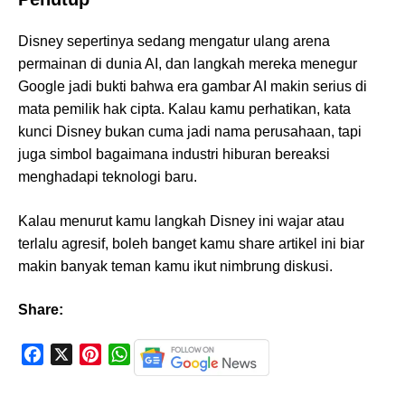
Disney sepertinya sedang mengatur ulang arena
permainan di dunia AI, dan langkah mereka menegur
Google jadi bukti bahwa era gambar AI makin serius di
mata pemilik hak cipta. Kalau kamu perhatikan, kata
kunci Disney bukan cuma jadi nama perusahaan, tapi
juga simbol bagaimana industri hiburan bereaksi
menghadapi teknologi baru.
Kalau menurut kamu langkah Disney ini wajar atau
terlalu agresif, boleh banget kamu share artikel ini biar
makin banyak teman kamu ikut nimbrung diskusi.
Share:
F
X
P
W
a
i
h
c
n
a