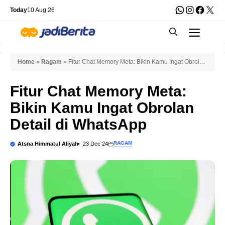
Skip
WhatsApp
Instagra
Faceb
X
Today
10 Aug 26
to
Men
content
Home
»
Ragam
»
Fitur Chat Memory Meta: Bikin Kamu Ingat Obrolan
Detail di WhatsApp
Fitur Chat Memory Meta:
Bikin Kamu Ingat Obrolan
Detail di WhatsApp
RAGAM
Atsna Himmatul Aliyah
23 Dec 24