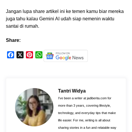
Jangan lupa share artikel ini ke temen kamu biar mereka
juga tahu kalau Gemini AI udah siap nemenin waktu
santai di rumah.
Share:
F
X
P
W
a
i
h
c
n
a
e
t
t
b
e
s
o
r
A
Tantri Widya
o
e
p
I’ve been a writer at jadiberita.com for
k
s
p
more than 3 years, covering lifestyle,
t
technology, and everyday tips that make
life easier. For me, writing is all about
sharing stories in a fun and relatable way