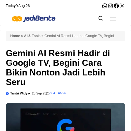
Skip
WhatsApp
Instagra
Faceb
X
Today
9 Aug 26
to
Men
content
Home
»
AI & Tools
»
Gemini AI Resmi Hadir di Google TV, Begini
Cara Bikin Nonton Jadi Lebih Seru
Gemini AI Resmi Hadir di
Google TV, Begini Cara
Bikin Nonton Jadi Lebih
Seru
AI & TOOLS
Tantri Widya
23 Sep 25