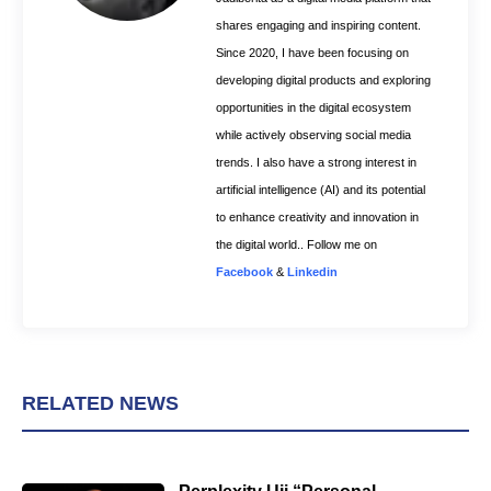
shares engaging and inspiring content.
Since 2020, I have been focusing on
developing digital products and exploring
opportunities in the digital ecosystem
while actively observing social media
trends. I also have a strong interest in
artificial intelligence (AI) and its potential
to enhance creativity and innovation in
the digital world.. Follow me on
Facebook
&
Linkedin
RELATED NEWS