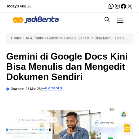
Skip
WhatsApp
Instagra
Faceb
X
Today
8 Aug 26
to
Men
content
Home
»
AI & Tools
»
Gemini di Google Docs Kini Bisa Menulis dan
Mengedit Dokumen Sendiri
Gemini di Google Docs Kini
Bisa Menulis dan Mengedit
Dokumen Sendiri
AI & TOOLS
Jowant
11 Mar 26