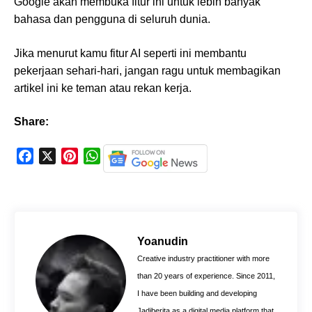
Google akan membuka fitur ini untuk lebih banyak
bahasa dan pengguna di seluruh dunia.
Jika menurut kamu fitur AI seperti ini membantu
pekerjaan sehari-hari, jangan ragu untuk membagikan
artikel ini ke teman atau rekan kerja.
Share:
F
X
P
W
a
i
h
c
n
a
e
t
t
b
e
s
o
r
A
Yoanudin
o
e
p
Creative industry practitioner with more
k
s
p
than 20 years of experience. Since 2011,
t
I have been building and developing
Jadiberita as a digital media platform that