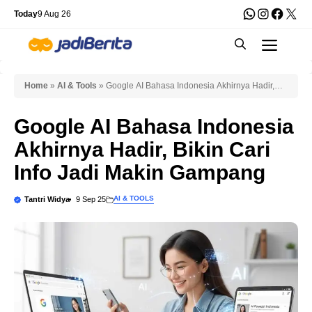
Skip
WhatsApp
Instagra
Faceb
X
Today
9 Aug 26
to
Men
content
Home
»
AI & Tools
»
Google AI Bahasa Indonesia Akhirnya Hadir,
Bikin Cari Info Jadi Makin Gampang
Google AI Bahasa Indonesia
Akhirnya Hadir, Bikin Cari
Info Jadi Makin Gampang
AI & TOOLS
Tantri Widya
9 Sep 25