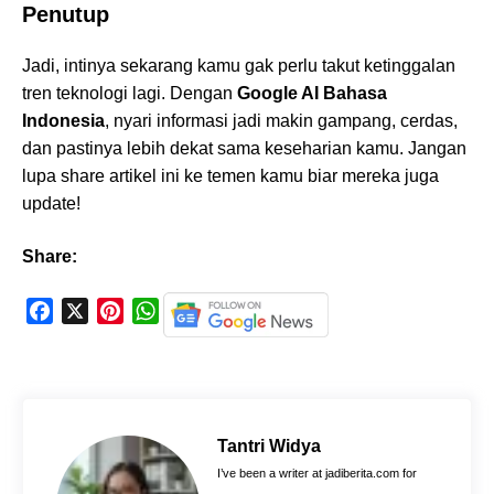
Penutup
Jadi, intinya sekarang kamu gak perlu takut ketinggalan
tren teknologi lagi. Dengan
Google AI Bahasa
Indonesia
, nyari informasi jadi makin gampang, cerdas,
dan pastinya lebih dekat sama keseharian kamu. Jangan
lupa share artikel ini ke temen kamu biar mereka juga
update!
Share:
F
X
P
W
a
i
h
c
n
a
e
t
t
b
e
s
o
r
A
Tantri Widya
o
e
p
I’ve been a writer at jadiberita.com for