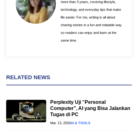
k
s
p
more than 3 years, covering lifestyle,
t
technology, and everyday tips that make
life easier. For me, writing is all about
sharing stories in a fun and relatable way
so readers can enjoy and learn at the
same time.
RELATED NEWS
Perplexity Uji “Personal
Computer”, AI yang Bisa Jalankan
Tugas di PC
Mar. 13, 2026
AI & TOOLS