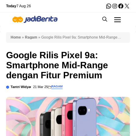
Skip
WhatsApp
Instagra
Faceb
X
Today
7 Aug 26
to
Men
content
Home
»
Ragam
»
Google Rilis Pixel 9a: Smartphone Mid-Range
dengan Fitur Premium
Google Rilis Pixel 9a:
Smartphone Mid-Range
dengan Fitur Premium
RAGAM
Tantri Widya
21 Mar 25