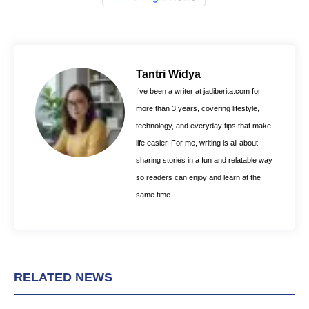
a
i
h
c
n
a
e
t
t
b
e
s
o
r
A
Tantri Widya
o
e
p
I’ve been a writer at jadiberita.com for
k
s
p
more than 3 years, covering lifestyle,
t
technology, and everyday tips that make
life easier. For me, writing is all about
sharing stories in a fun and relatable way
so readers can enjoy and learn at the
same time.
RELATED NEWS