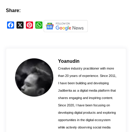
Share:
F
X
P
W
a
i
h
c
n
a
e
t
t
b
e
s
o
r
A
Yoanudin
o
e
p
Creative industry practitioner with more
k
s
p
than 20 years of experience. Since 2011,
t
I have been building and developing
Jadiberita as a digital media platform that
shares engaging and inspiring content.
Since 2020, I have been focusing on
developing digital products and exploring
opportunities in the digital ecosystem
while actively observing social media