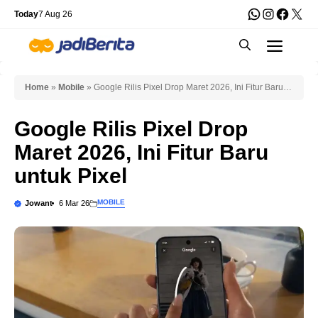
Skip
WhatsApp
Instagra
Faceb
X
Today
7 Aug 26
to
Men
content
Home
»
Mobile
»
Google Rilis Pixel Drop Maret 2026, Ini Fitur Baru
untuk Pixel
Google Rilis Pixel Drop
Maret 2026, Ini Fitur Baru
untuk Pixel
MOBILE
Jowant
6 Mar 26