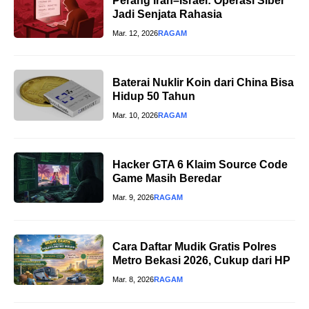
Perang Iran–Israel: Operasi Siber
Jadi Senjata Rahasia
Mar. 12, 2026
RAGAM
Baterai Nuklir Koin dari China Bisa
Hidup 50 Tahun
Mar. 10, 2026
RAGAM
Hacker GTA 6 Klaim Source Code
Game Masih Beredar
Mar. 9, 2026
RAGAM
Cara Daftar Mudik Gratis Polres
Metro Bekasi 2026, Cukup dari HP
Mar. 8, 2026
RAGAM