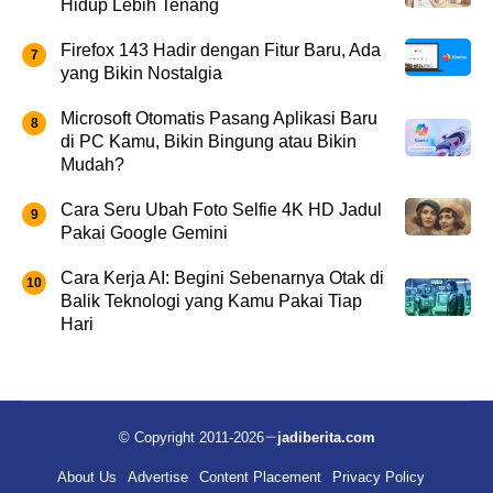
Hidup Lebih Tenang
Firefox 143 Hadir dengan Fitur Baru, Ada
yang Bikin Nostalgia
Microsoft Otomatis Pasang Aplikasi Baru
di PC Kamu, Bikin Bingung atau Bikin
Mudah?
Cara Seru Ubah Foto Selfie 4K HD Jadul
Pakai Google Gemini
Cara Kerja AI: Begini Sebenarnya Otak di
Balik Teknologi yang Kamu Pakai Tiap
Hari
© Copyright 2011-2026
jadiberita.com
About Us
Advertise
Content Placement
Privacy Policy