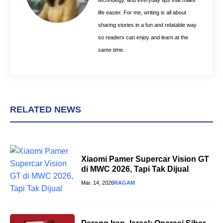
technology, and everyday tips that make
life easier. For me, writing is all about
sharing stories in a fun and relatable way
so readers can enjoy and learn at the
same time.
RELATED NEWS
Xiaomi Pamer Supercar Vision GT
di MWC 2026, Tapi Tak Dijual
Mar. 14, 2026
RAGAM