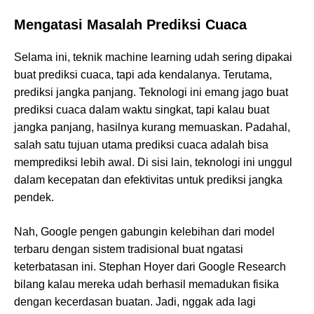
Mengatasi Masalah Prediksi Cuaca
Selama ini, teknik machine learning udah sering dipakai
buat prediksi cuaca, tapi ada kendalanya. Terutama,
prediksi jangka panjang. Teknologi ini emang jago buat
prediksi cuaca dalam waktu singkat, tapi kalau buat
jangka panjang, hasilnya kurang memuaskan. Padahal,
salah satu tujuan utama prediksi cuaca adalah bisa
memprediksi lebih awal. Di sisi lain, teknologi ini unggul
dalam kecepatan dan efektivitas untuk prediksi jangka
pendek.
Nah, Google pengen gabungin kelebihan dari model
terbaru dengan sistem tradisional buat ngatasi
keterbatasan ini. Stephan Hoyer dari Google Research
bilang kalau mereka udah berhasil memadukan fisika
dengan kecerdasan buatan. Jadi, nggak ada lagi