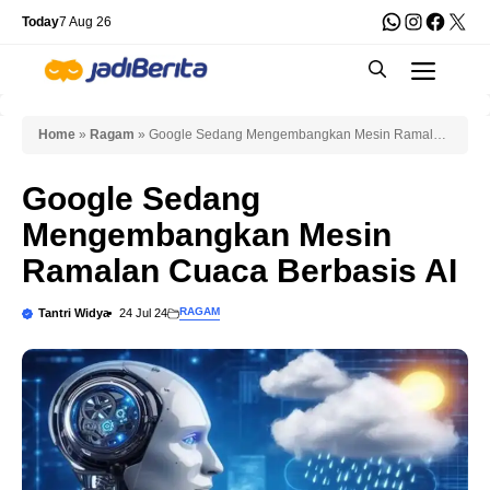
Skip
WhatsApp
Instagra
Faceb
X
Today
7 Aug 26
to
Men
content
Home
»
Ragam
»
Google Sedang Mengembangkan Mesin Ramalan
Cuaca Berbasis AI
Google Sedang
Mengembangkan Mesin
Ramalan Cuaca Berbasis AI
RAGAM
Tantri Widya
24 Jul 24