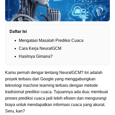
Daftar Isi
Mengatasi Masalah Prediksi Cuaca
Cara Kerja NeuralGCM
Hasilnya Gimana?
Kamu pernah dengar tentang NeuralGCM? Ini adalah
proyek terbaru dari Google yang menggabungkan
teknologi machine learning terbaru dengan metode
tradisional prediksi cuaca. Tujuannya ada dua: membuat
proses prediksi cuaca jadi lebih efisien dan mengurangi
biaya untuk mendapatkan informasi cuaca yang akurat.
Seru, kan?