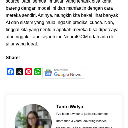
source. Jadi, semua ilmuwan yang tertarik bisa kerja
bareng dengan model ini dan manfaatin dengan cara
mereka sendiri. Artinya, mungkin kita bakal lihat banyak
AI dan sistem yang mulai ngasih prediksi cuaca. Nah,
tinggal kita yang nentuin apakah mereka bisa dipercaya
atau nggak. Tapi, sejauh ini, NeuralGCM udah ada di
jalur yang tepat.
Share:
F
X
P
W
a
i
h
c
n
a
e
t
t
b
e
s
o
r
A
Tantri Widya
o
e
p
I’ve been a writer at jadiberita.com for
k
s
p
more than 3 years, covering lifestyle,
t