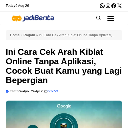
Skip
WhatsApp
Instagra
Faceb
X
Today
9 Aug 26
to
Men
content
Home
»
Ragam
»
Ini Cara Cek Arah Kiblat Online Tanpa Aplikasi,
Cocok Buat Kamu yang Lagi Bepergian
Ini Cara Cek Arah Kiblat
Online Tanpa Aplikasi,
Cocok Buat Kamu yang Lagi
Bepergian
RAGAM
Tantri Widya
24 Apr 25