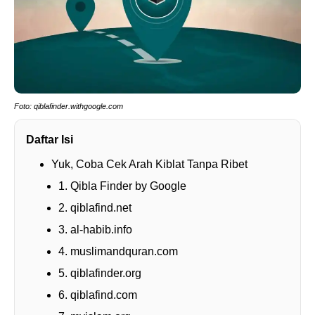
Foto: qiblafinder.withgoogle.com
Daftar Isi
Yuk, Coba Cek Arah Kiblat Tanpa Ribet
1. Qibla Finder by Google
2. qiblafind.net
3. al-habib.info
4. muslimandquran.com
5. qiblafinder.org
6. qiblafind.com