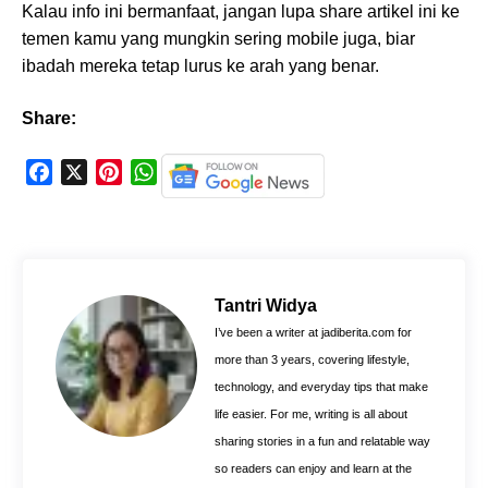
Kalau info ini bermanfaat, jangan lupa share artikel ini ke
temen kamu yang mungkin sering mobile juga, biar
ibadah mereka tetap lurus ke arah yang benar.
Share:
F
X
P
W
a
i
h
c
n
a
e
t
t
b
e
s
o
r
A
Tantri Widya
o
e
p
I’ve been a writer at jadiberita.com for
k
s
p
more than 3 years, covering lifestyle,
t
technology, and everyday tips that make
life easier. For me, writing is all about
sharing stories in a fun and relatable way
so readers can enjoy and learn at the