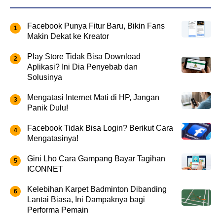
Facebook Punya Fitur Baru, Bikin Fans
Makin Dekat ke Kreator
Play Store Tidak Bisa Download
Aplikasi? Ini Dia Penyebab dan
Solusinya
Mengatasi Internet Mati di HP, Jangan
Panik Dulu!
Facebook Tidak Bisa Login? Berikut Cara
Mengatasinya!
Gini Lho Cara Gampang Bayar Tagihan
ICONNET
Kelebihan Karpet Badminton Dibanding
Lantai Biasa, Ini Dampaknya bagi
Performa Pemain