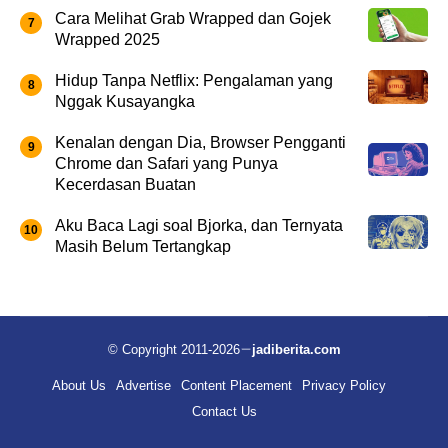
Cara Melihat Grab Wrapped dan Gojek
Wrapped 2025
Hidup Tanpa Netflix: Pengalaman yang
Nggak Kusayangka
Kenalan dengan Dia, Browser Pengganti
Chrome dan Safari yang Punya
Kecerdasan Buatan
Aku Baca Lagi soal Bjorka, dan Ternyata
Masih Belum Tertangkap
© Copyright 2011-2026
jadiberita.com
About Us
Advertise
Content Placement
Privacy Policy
Contact Us