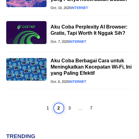
Oct. 10, 2025
INTERNET
Aku Coba Perplexity AI Browser:
Gratis, Tapi Worth It Nggak Sih?
Oct. 7, 2025
INTERNET
Aku Coba Berbagai Cara untuk
Meningkatkan Kecepatan Wi-Fi, Ini
yang Paling Efektif
Oct. 6, 2025
INTERNET
Page
Page
Page
Page
1
2
3
…
7
TRENDING