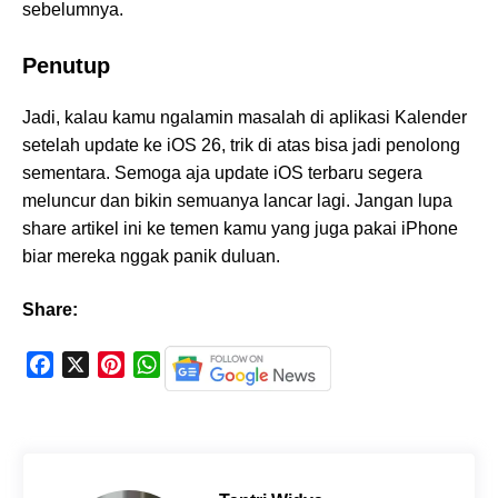
sebelumnya.
Penutup
Jadi, kalau kamu ngalamin masalah di aplikasi Kalender
setelah update ke iOS 26, trik di atas bisa jadi penolong
sementara. Semoga aja update iOS terbaru segera
meluncur dan bikin semuanya lancar lagi. Jangan lupa
share artikel ini ke temen kamu yang juga pakai iPhone
biar mereka nggak panik duluan.
Share:
F
X
P
W
a
i
h
c
n
a
e
t
t
b
e
s
o
r
A