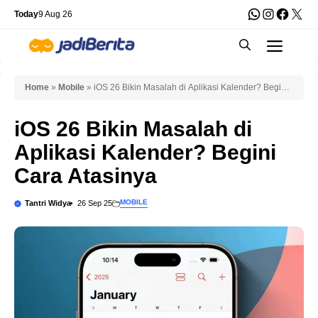
Skip
WhatsApp
Instagra
Faceb
X
Today
9 Aug 26
to
Men
content
Home
»
Mobile
»
iOS 26 Bikin Masalah di Aplikasi Kalender? Begini
Cara Atasinya
iOS 26 Bikin Masalah di
Aplikasi Kalender? Begini
Cara Atasinya
MOBILE
Tantri Widya
26 Sep 25