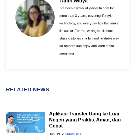
Tantri Widya
o
e
p
I’ve been a writer at jadiberita.com for
k
s
p
more than 3 years, covering lifestyle,
t
technology, and everyday tips that make
life easier. For me, writing is all about
sharing stories in a fun and relatable way
so readers can enjoy and learn at the
same time.
RELATED NEWS
Aplikasi Transfer Uang ke Luar
Negeri yang Praktis, Aman, dan
Cepat
Jun. 19, 2026
MOBILE