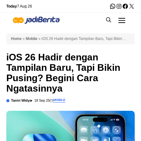
Skip
WhatsApp
Instagra
Faceb
X
Today
7 Aug 26
to
Men
content
Home
»
Mobile
»
iOS 26 Hadir dengan Tampilan Baru, Tapi Bikin
Pusing? Begini Cara Ngatasinnya
iOS 26 Hadir dengan
Tampilan Baru, Tapi Bikin
Pusing? Begini Cara
Ngatasinnya
MOBILE
Tantri Widya
18 Sep 25