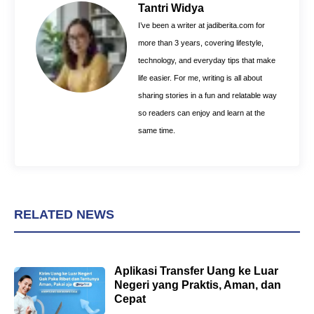
o
r
A
Tantri Widya
o
e
p
I’ve been a writer at jadiberita.com for
k
s
p
more than 3 years, covering lifestyle,
t
technology, and everyday tips that make
life easier. For me, writing is all about
sharing stories in a fun and relatable way
so readers can enjoy and learn at the
same time.
RELATED NEWS
Aplikasi Transfer Uang ke Luar
Negeri yang Praktis, Aman, dan
Cepat