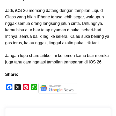
Jadi, iOS 26 memang datang dengan tampilan Liquid
Glass yang bikin iPhone terasa lebih segar, walaupun
nggak semua orang langsung jatuh cinta. Untungnya,
kamu bisa atur biar tetap nyaman dipakai sehari-hari.
Intinya, semua balik lagi ke selera. Kalau suka bening ya
gas terus, kalau nggak, tinggal akalin pakai trik tadi.
Jangan lupa share artikel ini ke temen kamu biar mereka
juga tahu cara ngatasi tampilan transparan di iOS 26.
Share:
F
X
P
W
a
i
h
c
n
a
e
t
t
b
e
s