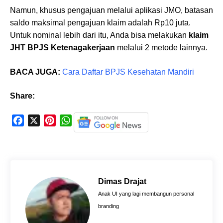
Namun, khusus pengajuan melalui aplikasi JMO, batasan
saldo maksimal pengajuan klaim adalah Rp10 juta.
Untuk nominal lebih dari itu, Anda bisa melakukan
klaim
JHT BPJS Ketenagakerjaan
melalui 2 metode lainnya.
BACA JUGA:
Cara Daftar BPJS Kesehatan Mandiri
Share:
F
X
P
W
a
i
h
c
n
a
e
t
t
b
e
s
o
r
A
Dimas Drajat
o
e
p
Anak UI yang lagi membangun personal
k
s
p
branding
t