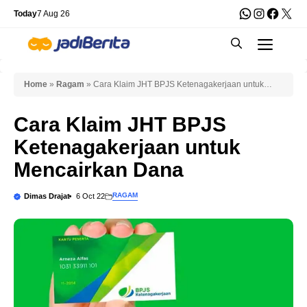
Skip
WhatsApp
Instagra
Faceb
X
Today
7 Aug 26
to
Men
content
Home
»
Ragam
»
Cara Klaim JHT BPJS Ketenagakerjaan untuk
Mencairkan Dana
Cara Klaim JHT BPJS
Ketenagakerjaan untuk
Mencairkan Dana
RAGAM
Dimas Drajat
6 Oct 22