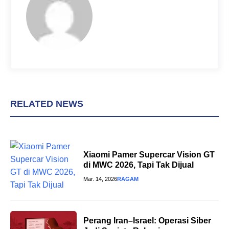
k
s
p
t
RELATED NEWS
Xiaomi Pamer Supercar Vision GT
di MWC 2026, Tapi Tak Dijual
Mar. 14, 2026
RAGAM
Perang Iran–Israel: Operasi Siber