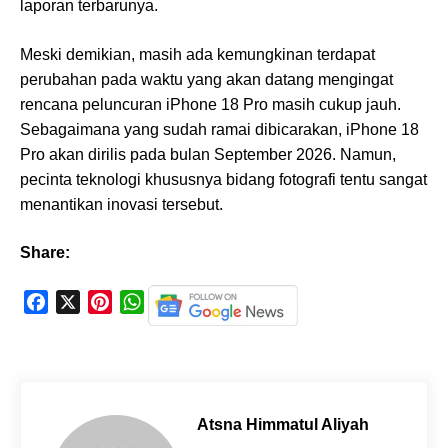
laporan terbarunya.
Meski demikian, masih ada kemungkinan terdapat
perubahan pada waktu yang akan datang mengingat
rencana peluncuran iPhone 18 Pro masih cukup jauh.
Sebagaimana yang sudah ramai dibicarakan, iPhone 18
Pro akan dirilis pada bulan September 2026. Namun,
pecinta teknologi khususnya bidang fotografi tentu sangat
menantikan inovasi tersebut.
Share:
F
X
P
W
a
i
h
c
n
a
e
t
t
b
e
s
o
r
A
Atsna Himmatul Aliyah
o
e
p