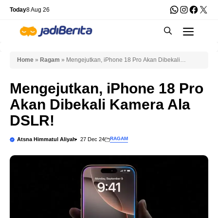
Skip
WhatsApp
Instagra
Faceb
X
Today
8 Aug 26
to
Men
content
Home
»
Ragam
»
Mengejutkan, iPhone 18 Pro Akan Dibekali
Kamera Ala DSLR!
Mengejutkan, iPhone 18 Pro
Akan Dibekali Kamera Ala
DSLR!
RAGAM
Atsna Himmatul Aliyah
27 Dec 24