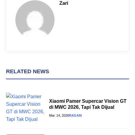
o
r
A
Zari
o
e
p
k
s
p
t
RELATED NEWS
Xiaomi Pamer Supercar Vision GT
di MWC 2026, Tapi Tak Dijual
Mar. 14, 2026
RAGAM