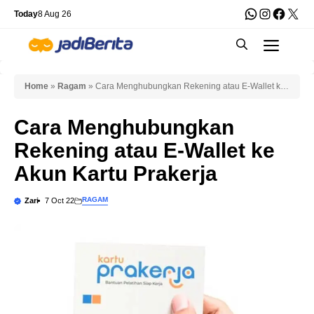
Skip
WhatsApp
Instagra
Faceb
X
Today
8 Aug 26
to
Men
content
Home
»
Ragam
»
Cara Menghubungkan Rekening atau E-Wallet ke
Akun Kartu Prakerja
Cara Menghubungkan
Rekening atau E-Wallet ke
Akun Kartu Prakerja
RAGAM
Zari
7 Oct 22