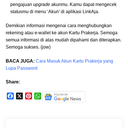
pengajuan
upgrade
akunmu. Kamu dapat mengecek
statusmu di menu ‘Akun’ di aplikasi LinkAja.
Demikian informasi mengenai cara menghubungkan
rekening atau e-wallet ke akun Kartu Prakerja. Semoga
semua informasi di atas mudah dipahami dan diterapkan.
Semoga sukses. (jow)
BACA JUGA:
Cara Masuk Akun Kartu Prakerja yang
Lupa Password
Share:
F
X
P
W
a
i
h
c
n
a
e
t
t
b
e
s