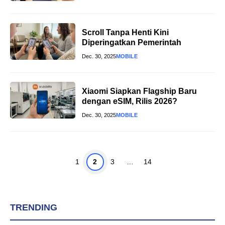
Scroll Tanpa Henti Kini
Diperingatkan Pemerintah
Dec. 30, 2025
MOBILE
Xiaomi Siapkan Flagship Baru
dengan eSIM, Rilis 2026?
Dec. 30, 2025
MOBILE
Page
Page
Page
Page
1
2
3
…
14
TRENDING