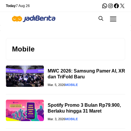
Skip
WhatsApp
Instagra
Faceb
X
Today
7 Aug 26
to
Men
content
Mobile
MWC 2026: Samsung Pamer AI, XR
dan TriFold Baru
Mar. 5, 2026
MOBILE
Spotify Promo 3 Bulan Rp79.900,
Berlaku hingga 31 Maret
Mar. 3, 2026
MOBILE